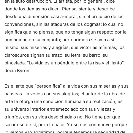
en la auto destrucción. El artista, por lo general, dice
donde los demás no dicen. Piensa, siente y describe
desde una dimensión casi a-moral, sin el prejuicio de las
convenciones, sin las ataduras de los dogmas; lo cual no
significa que no piense, que no tenga algún respeto por la
humanidad en su conjunto; pero primero se ama a sí
mismo; sus miserias y alegrías, sus victorias mínimas, los
claroscuros signan su trazo, su letra, su barro, su
pincelada. “La vida es un péndulo entre la risa y el llanto”,
decía Byron.
Es el arte que “personifica” a la vida con sus miserias y sus
nauseas… a veces con sus alegrías; el autor de la obra de
arte le otorga una condición humana a su realización; es
su universo interior entremezclado con sus vilezas y
triunfos, con su vida desdichada o no. No tiene por qué
sacar eso de sí, pero lo hace. Y eso nos conmueve porque
lo vemos y lo admitimos, porque tenemos la seguridad de