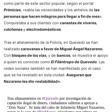
como parte de este sector popular, según el portal
Primicias
, «sabía las necesidades y los anhelos de
las
personas que hacen milagros para llegar a fin de mes
».
Conquistaba a sus clientes con
canastas de víveres
,
colchones
y
electrodomésticos
.
Tras el allanamiento de la Policía, en Quevedo se han
realizado
caravanas a favor de Miguel Ángel Nazareno.
Con
bloqueo de las vías
, y de
bancos
, se muestra el apoyo
a quien es conocido como
El Filántropo de Quevedo
. Las
redes sociales también se han manifestado por el caso
que se ha revelado en esta ciudad.
Aseguran que
Nazareno les dio «estabilidad».
Tras allanamientos en
#Quevedo
por investigación de
captación ilegal de dinero, ciudadanos salieron a apoyar a
"Don Naza". Se trata del cabo de Infantería Miguel Nazareno,
quien es la cara de
#BigMoney
, plataforma que ofrece un