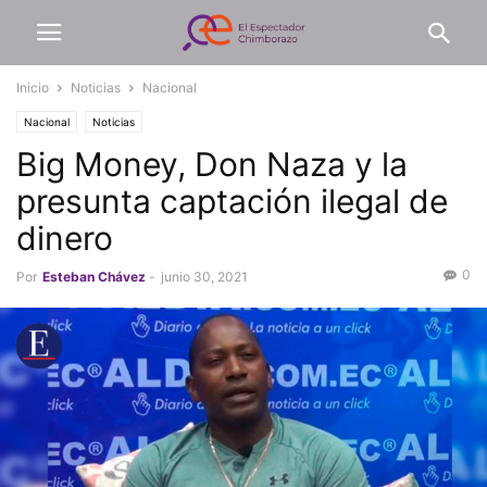
Inicio
Noticias
Nacional
Nacional
Noticias
Big Money, Don Naza y la
presunta captación ilegal de
dinero
0
Por
Esteban Chávez
-
junio 30, 2021