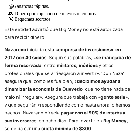
💰Ganancias rápidas.
👥 Dinero por captación de nuevos miembros.
🤐 Esquemas secretos.
Esta entidad advirtió que Big Money no está autorizada
La
#SuperBancosEc
🏢 advierte la ilegalidad de estos
negocios.
para recibir dinero.
Conoce más aquí: 👇
pic.twitter.com/CTSfvGX9Iz
Nazareno
iniciaría esta
«empresa de inversiones», en
— SuperDeBancosEc (@superbancosEC)
June 28,
2017 con 40 socios.
Según sus palabras, «
se manejaba de
2021
forma reservada
, entre
militares
,
médicos
y otros
profesionales que se arriesgaron a invertir». ‘Don Naza’
asegura que, como les fue bien, «
decidimos ayudar a
dinamizar la economía de Quevedo
, que no tiene nada de
malo ni irregular». Asegura que trabaja con «
gente seria
»,
y que seguirán «respondiendo como hasta ahora lo hemos
hecho». Nazareno ofrecía
pagar con el 90% de interés a
sus inversores
, en ocho días. Para invertir en
Big Money
,
se debía dar una
cuota mínima de $300