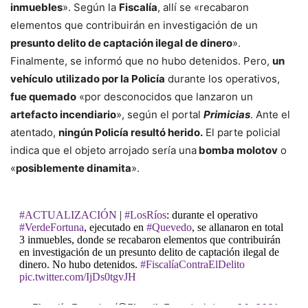
inmuebles
». Según la
Fiscalía
, allí se «recabaron
elementos que contribuirán en investigación de un
presunto delito de captación ilegal de dinero
».
Finalmente, se informó que no hubo detenidos. Pero,
un
vehículo
utilizado por la Policía
durante los operativos,
fue quemado
«por desconocidos que lanzaron un
artefacto incendiario
», según el portal
Primicias
. Ante el
atentado,
ningún Policía resultó herido.
El parte policial
indica que el objeto arrojado sería una
bomba molotov
o
«
posiblemente dinamita
».
#ACTUALIZACIÓN
|
#LosRíos
: durante el operativo
#VerdeFortuna
, ejecutado en
#Quevedo
, se allanaron en total
3 inmuebles, donde se recabaron elementos que contribuirán
en investigación de un presunto delito de captación ilegal de
dinero. No hubo detenidos.
#FiscalíaContraElDelito
pic.twitter.com/IjDs0tgvJH
— Fiscalía Ecuador (@FiscaliaEcuador)
June 30, 2021