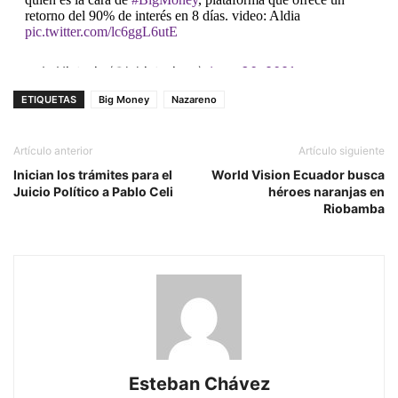
retorno del 90% de interés en 8 días. video: Aldia
pic.twitter.com/lc6ggL6utE
— LaHistoria (@lahistoriaec)
June 30, 2021
ETIQUETAS
Big Money
Nazareno
Artículo anterior
Artículo siguiente
Inician los trámites para el
World Vision Ecuador busca
Juicio Político a Pablo Celi
héroes naranjas en
Riobamba
Esteban Chávez