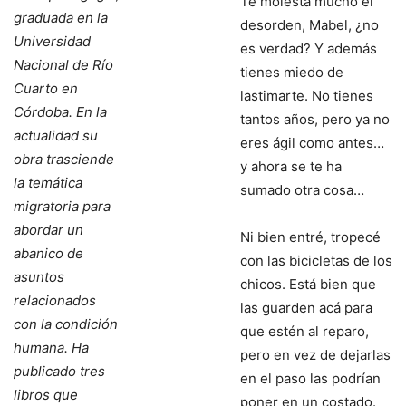
Te molesta mucho el
graduada en la
desorden, Mabel, ¿no
Universidad
es verdad? Y además
Nacional de Río
tienes miedo de
Cuarto en
lastimarte. No tienes
Córdoba. En la
tantos años, pero ya no
actualidad su
eres ágil como antes…
obra trasciende
y ahora se te ha
la temática
sumado otra cosa…
migratoria para
abordar un
Ni bien entré, tropecé
abanico de
con las bicicletas de los
asuntos
chicos. Está bien que
relacionados
las guarden acá para
con la condición
que estén al reparo,
humana. Ha
pero en vez de dejarlas
publicado tres
en el paso las podrían
libros que
poner en un costado.