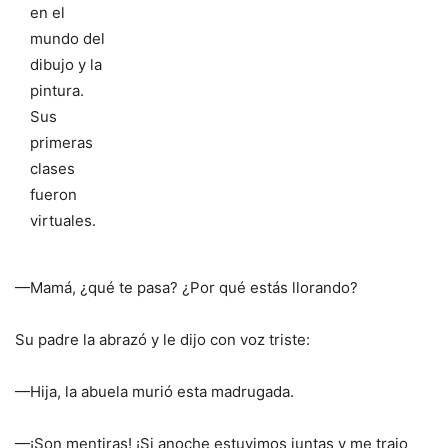
en el
mundo del
dibujo y la
pintura.
Sus
primeras
clases
fueron
virtuales.
—Mamá, ¿qué te pasa? ¿Por qué estás llorando?
Su padre la abrazó y le dijo con voz triste:
—Hija, la abuela murió esta madrugada.
—¡Son mentiras! ¡Si anoche estuvimos juntas y me trajo