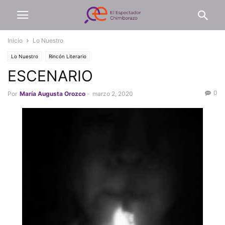
Inicio
Lo Nuestro
Lo Nuestro
Rincón Literario
ESCENARIO
0
Por
María Augusta Orozco
-
marzo 2, 2020