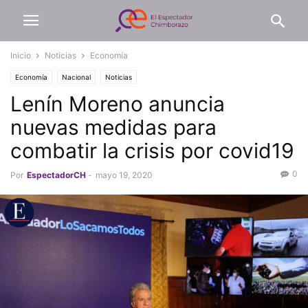
Inicio
Noticias
Economía
Economía
Nacional
Noticias
Lenín Moreno anuncia
nuevas medidas para
combatir la crisis por covid19
0
Por
EspectadorCH
-
mayo 19, 2020