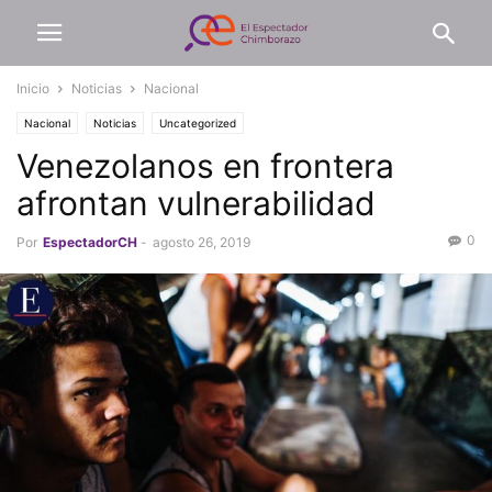
Inicio
Noticias
Nacional
Nacional
Noticias
Uncategorized
Venezolanos en frontera
afrontan vulnerabilidad
0
Por
EspectadorCH
-
agosto 26, 2019