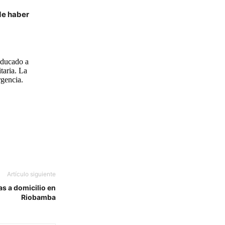
de haber
aducado a
taria. La
rgencia.
Artículo siguiente
s a domicilio en
Riobamba