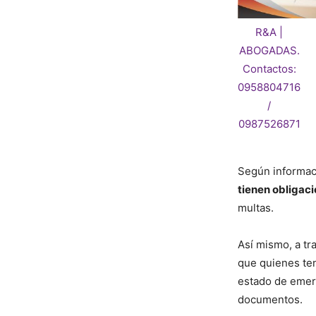
R&A |
ABOGADAS.
Contactos:
0958804716
/
0987526871
Según informac
tienen obligac
multas.
Así mismo, a tr
que quienes ten
estado de emer
documentos.