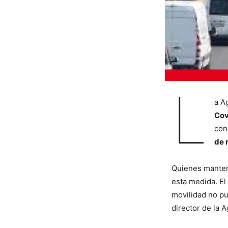
L
a A
Cov
con
de 
Quienes mante
esta medida. El
movilidad no pu
director de la A