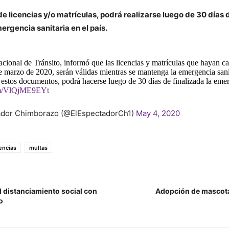
e licencias y/o matrículas, podrá realizarse luego de 30 días 
mergencia sanitaria en el país.
ional de Tránsito, informó que las licencias y matrículas que hayan c
de marzo de 2020, serán válidas mientras se mantenga la emergencia sani
estos documentos, podrá hacerse luego de 30 días de finalizada la eme
com/VlQjME9EYt
ador Chimborazo (@ElEspectadorCh1)
May 4, 2020
cencias
multas
l distanciamiento social con
Adopción de mascota
o