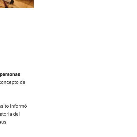
 personas
r concepto de
nsito informó
toria del
sus