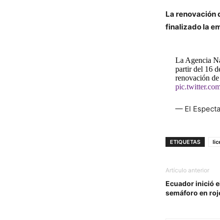
La renovación d
finalizado la e
La Agencia Nac
partir del 16 
renovación de 
pic.twitter.
— El Espect
ETIQUETAS
li
Artículo anterior
Ecuador inició e
semáforo en roj