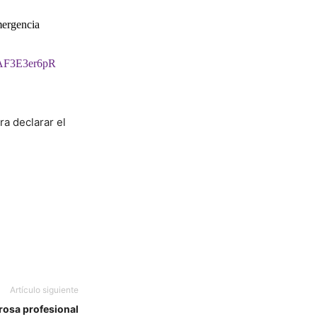
mergencia
m/AF3E3er6pR
ra declarar el
Artículo siguiente
rosa profesional