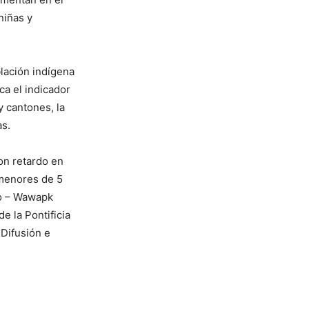
niñas y
lación indígena
ca el indicador
y cantones, la
as.
on retardo en
 menores de 5
zo – Wawapk
e la Pontificia
 Difusión e