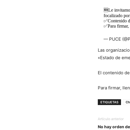
🆕Le invitamos
focalizado por 
✅Contenido d
✅Para firmar, 
— PUCE (@P
Las organizacio
«Estado de emer
El contenido de
Para firmar, lle
ETIQUETAS
Ch
Artículo anterior
No hay orden de