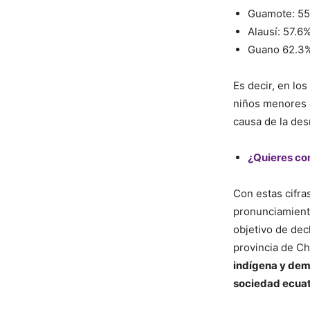
Guamote: 55
Alausí: 57.6
Guano 62.3
Es decir, en lo
niños menores d
causa de la desn
¿Quieres con
Con estas cifra
pronunciamient
objetivo de dec
provincia de C
indígena y demu
sociedad ecua