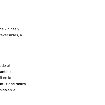
da 2 niñas y
eversibles, a
tido el
antil
con el
l en la
til tiene rostro
nico en la