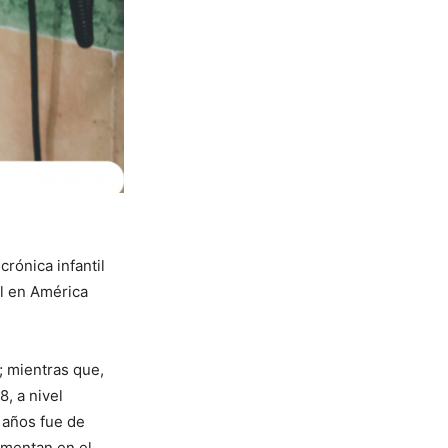
rónica infantil
al en América
; mientras que,
8, a nivel
 años fue de
umentan en el