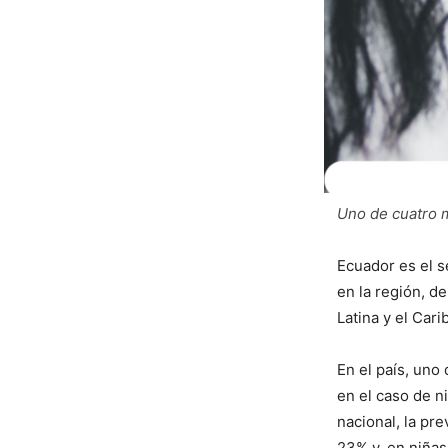
Uno de cuatro m
Ecuador es el s
en la región, d
Latina y el Car
En el país, uno
en el caso de n
nacional, la pr
23% y, en niñas