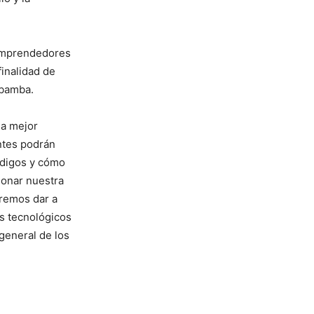
 emprendedores
inalidad de
obamba.
na mejor
ntes podrán
ódigos y cómo
ionar nuestra
eremos dar a
s tecnológicos
general de los