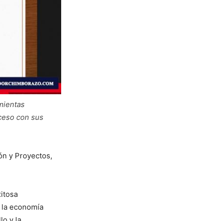
amientas
ceso con sus
ón y Proyectos,
itosa
e la economía
lo y la