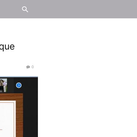
 que
0