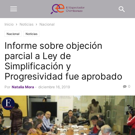
Inicio
Noticias
Nacional
Nacional
Noticias
Informe sobre objeción
parcial a Ley de
Simplificación y
Progresividad fue aprobado
0
Por
Natalia Mora
-
diciembre 16, 2019