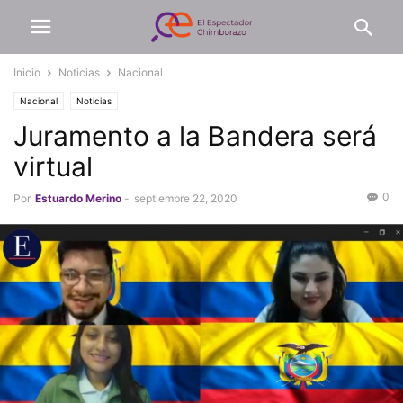
Inicio
Noticias
Nacional
Nacional
Noticias
Juramento a la Bandera será
virtual
0
Por
Estuardo Merino
-
septiembre 22, 2020