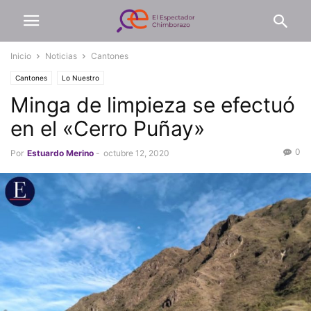
Inicio
Noticias
Cantones
Cantones
Lo Nuestro
Minga de limpieza se efectuó
en el «Cerro Puñay»
0
Por
Estuardo Merino
-
octubre 12, 2020