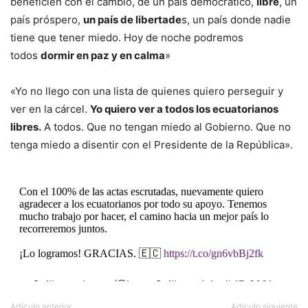
beneficien con el cambio, de un país democrático,
libre
, un
país próspero,
un país de libertade
s, un país donde nadie
tiene que tener miedo. Hoy de noche podremos
todos
dormir en paz y en calma
»
«Yo no llego con una lista de quienes quiero perseguir y
ver en la cárcel.
Yo quiero ver a todos los ecuatorianos
libres.
A todos. Que no tengan miedo al Gobierno. Que no
tenga miedo a disentir con el Presidente de la República».
Con el 100% de las actas escrutadas, nuevamente quiero
agradecer a los ecuatorianos por todo su apoyo. Tenemos
mucho trabajo por hacer, el camino hacia un mejor país lo
recorreremos juntos.
¡Lo logramos! GRACIAS. 🇪🇨
https://t.co/gn6vbBj2fk
— Guillermo Lasso (@LassoGuillermo)
April 17, 2021
Artículo anterior
Artículo siguiente