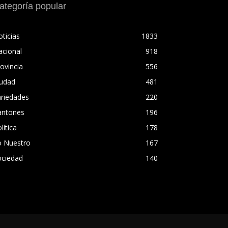
ategoría popular
ticias
1833
acional
918
ovincia
556
iudad
481
ariedades
220
antones
196
lítica
178
o Nuestro
167
ociedad
140