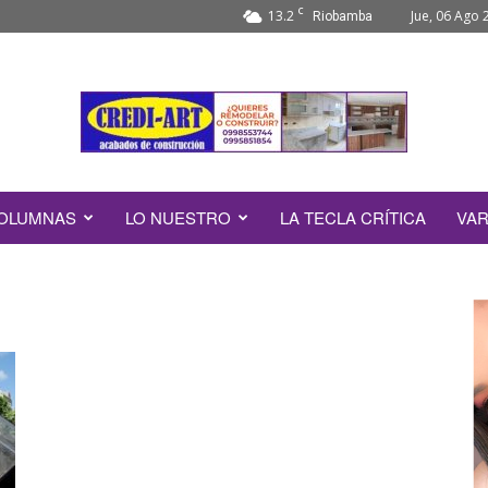
C
13.2
Jue, 06 Ago 
Riobamba
OLUMNAS
LO NUESTRO
LA TECLA CRÍTICA
VAR