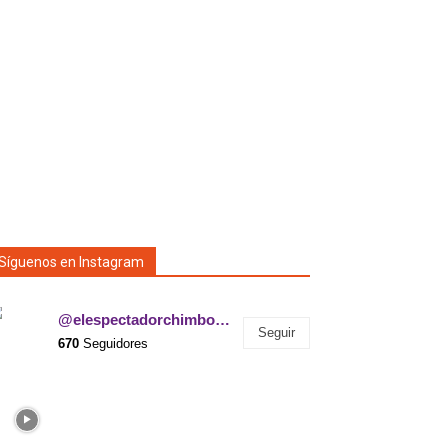
Síguenos en Instagram
@elespectadorchimborazo
Seguir
670
Seguidores