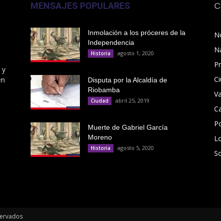
MENSAJES POPULARES
C
Inmolación a los próceres de la
No
Independencia
N
agosto 1, 2020
Historia
Pr
 y
C
en
Disputa por la Alcaldía de
Riobamba
V
abril 25, 2019
Ciudad
C
Po
Muerte de Gabriel García
Moreno
L
agosto 5, 2020
Historia
S
servados