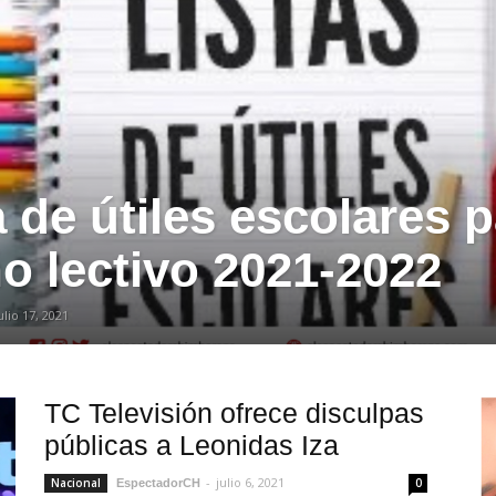
a de útiles escolares 
ño lectivo 2021-2022
ulio 17, 2021
TC Televisión ofrece disculpas
públicas a Leonidas Iza
-
julio 6, 2021
Nacional
0
EspectadorCH