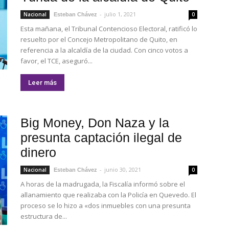
-
julio 1, 2021
Nacional
0
Esteban Chávez
Esta mañana, el Tribunal Contencioso Electoral, ratificó lo
resuelto por el Concejo Metropolitano de Quito, en
referencia a la alcaldía de la ciudad. Con cinco votos a
favor, el TCE, aseguró...
Leer más
Big Money, Don Naza y la
presunta captación ilegal de
dinero
-
junio 30, 2021
Nacional
0
Esteban Chávez
A horas de la madrugada, la Fiscalía informó sobre el
allanamiento que realizaba con la Policía en Quevedo. El
proceso se lo hizo a «dos inmuebles con una presunta
estructura de...