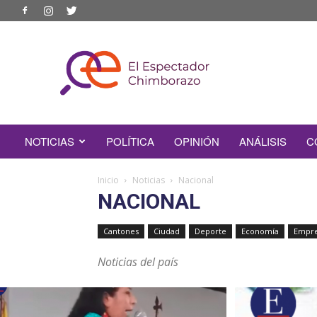
EL
ESPECTADOR
CHIMBORAZO
NOTICIAS
POLÍTICA
OPINIÓN
ANÁLISIS
C
Inicio
Noticias
Nacional
NACIONAL
Cantones
Ciudad
Deporte
Economía
Empre
Noticias del país