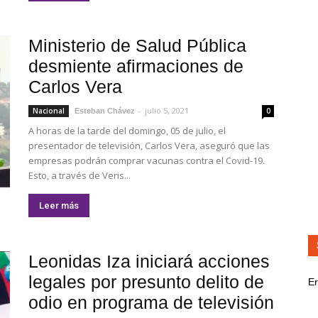
Ministerio de Salud Pública
desmiente afirmaciones de
Carlos Vera
-
julio 5, 2021
Nacional
0
Esteban Chávez
A horas de la tarde del domingo, 05 de julio, el
presentador de televisión, Carlos Vera, aseguró que las
empresas podrán comprar vacunas contra el Covid-19.
Esto, a través de Veris...
Leer más
Leonidas Iza iniciará acciones
legales por presunto delito de
Er
odio en programa de televisión