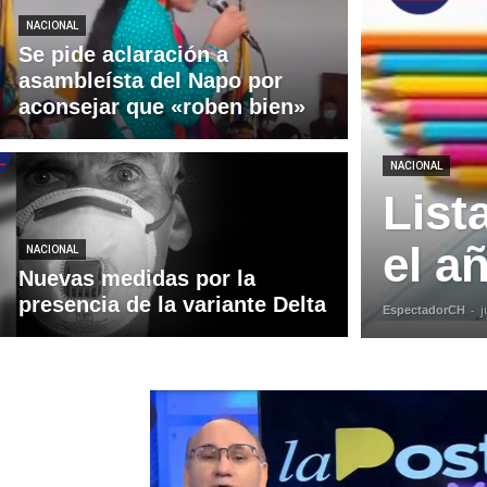
NACIONAL
Se pide aclaración a
asambleísta del Napo por
aconsejar que «roben bien»
NACIONAL
List
el a
NACIONAL
Nuevas medidas por la
presencia de la variante Delta
-
j
EspectadorCH