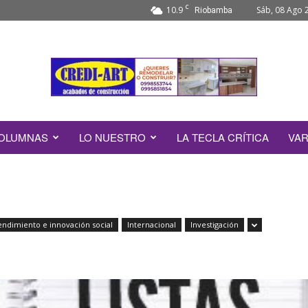
C
10.9
Sáb, 08 Ago 
Riobamba
OLUMNAS
LO NUESTRO
LA TECLA CRÍTICA
VAR
ndimiento e innovación social
Internacional
Investigación