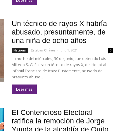
Leer más
Un técnico de rayos X habría
abusado, presuntamente, de
una niña de ocho años
-
julio 1, 2021
Nacional
0
Esteban Chávez
La noche del miércoles, 30 de junio, fue detenido Luis
Alfredo S. G. Él era un técnico de rayos X, del Hospital
Infantil Francisco de Icaza Bustamente, acusado de
presunto abuso...
Leer más
El Contencioso Electoral
ratifica la remoción de Jorge
Yunda de la alcaldía de Quito