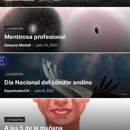
LO NUESTRO
Mentirosa profesional
Génesis Mishell
-
julio 10, 2021
LO NUESTRO
Día Nacional del cóndor andino
EspectadorCH
-
julio 6, 2021
LO NUESTRO
A las 5 de la mañana