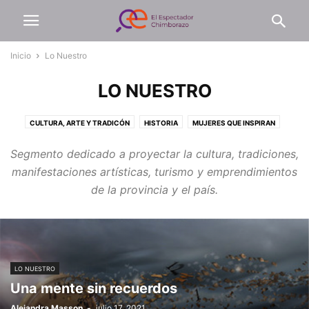
Inicio
Lo Nuestro
LO NUESTRO
CULTURA, ARTE Y TRADICÓN
HISTORIA
MUJERES QUE INSPIRAN
RINCÓN LITERARIO
Segmento dedicado a proyectar la cultura, tradiciones,
manifestaciones artísticas, turismo y emprendimientos
de la provincia y el país.
LO NUESTRO
Una mente sin recuerdos
Alejandra Masson
-
julio 17, 2021