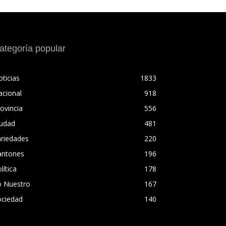
ategoría popular
ticias
1833
acional
918
ovincia
556
iudad
481
ariedades
220
antones
196
lítica
178
o Nuestro
167
ociedad
140