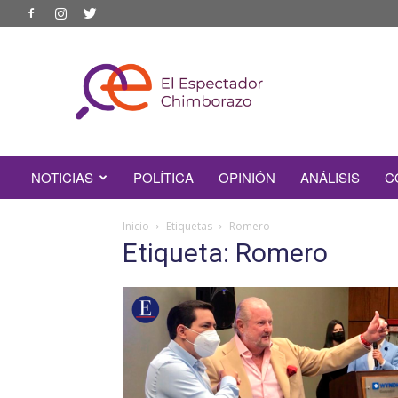
EL
ESPECTADOR
CHIMBORAZO
NOTICIAS
POLÍTICA
OPINIÓN
ANÁLISIS
C
Inicio
Etiquetas
Romero
Etiqueta: Romero