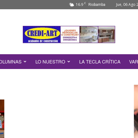
C
16.9
Jue, 06 Ago 
Riobamba
OLUMNAS
LO NUESTRO
LA TECLA CRÍTICA
VAR