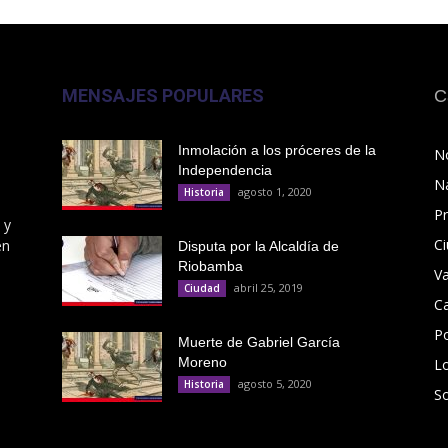
MENSAJES POPULARES
C
Inmolación a los próceres de la
No
Independencia
N
agosto 1, 2020
Historia
Pr
 y
C
en
Disputa por la Alcaldía de
Riobamba
V
abril 25, 2019
Ciudad
C
Po
Muerte de Gabriel García
Moreno
L
agosto 5, 2020
Historia
S