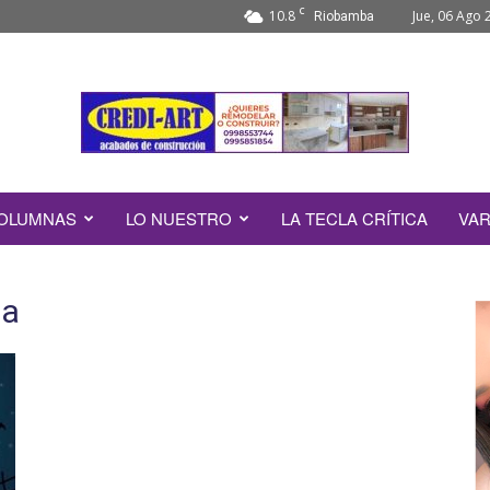
C
10.8
Jue, 06 Ago 
Riobamba
OLUMNAS
LO NUESTRO
LA TECLA CRÍTICA
VAR
da