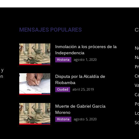
MENSAJES POPULARES
C
Inmolación a los próceres de la
No
Independencia
N
agosto 1, 2020
Historia
Pr
 y
C
en
Disputa por la Alcaldía de
Riobamba
V
abril 25, 2019
Ciudad
C
Po
Muerte de Gabriel García
Moreno
L
agosto 5, 2020
Historia
S