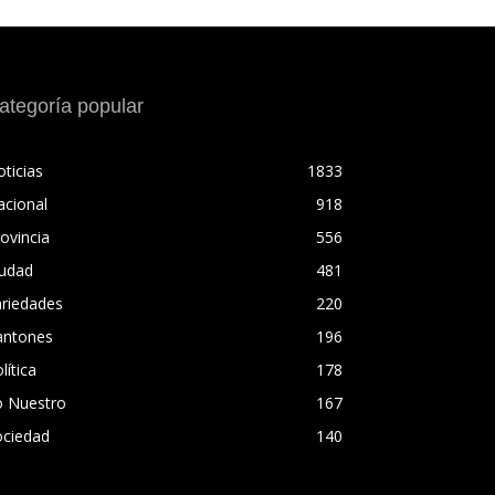
ategoría popular
ticias
1833
acional
918
ovincia
556
iudad
481
ariedades
220
antones
196
lítica
178
o Nuestro
167
ociedad
140