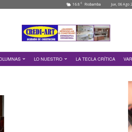
C
16.8
Jue, 06 Ago 
Riobamba
OLUMNAS
LO NUESTRO
LA TECLA CRÍTICA
VAR