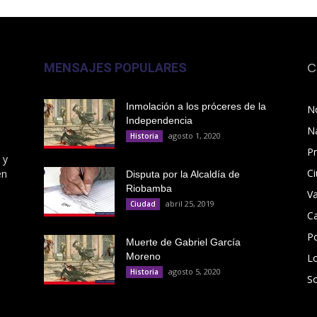
MENSAJES POPULARES
C
Inmolación a los próceres de la
No
Independencia
N
agosto 1, 2020
Historia
Pr
 y
C
en
Disputa por la Alcaldía de
Riobamba
V
abril 25, 2019
Ciudad
C
Po
Muerte de Gabriel García
Moreno
L
agosto 5, 2020
Historia
S