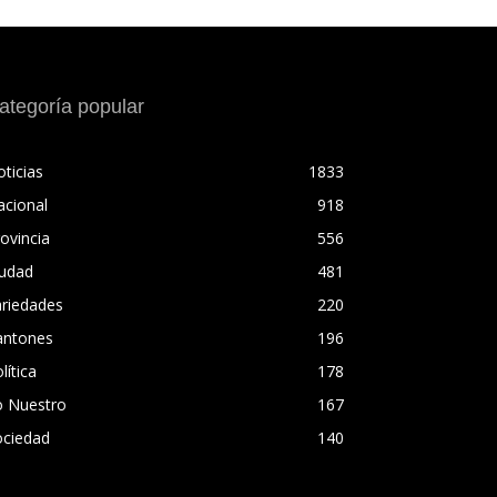
ategoría popular
ticias
1833
acional
918
ovincia
556
iudad
481
ariedades
220
antones
196
lítica
178
o Nuestro
167
ociedad
140