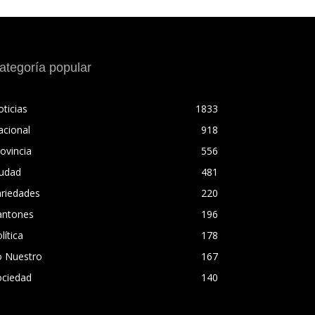
ategoría popular
ticias
1833
acional
918
ovincia
556
iudad
481
ariedades
220
antones
196
lítica
178
o Nuestro
167
ociedad
140