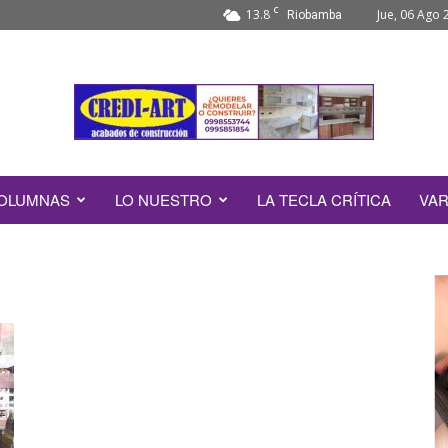
C
13.8
Jue, 06 Ago 
Riobamba
OLUMNAS
LO NUESTRO
LA TECLA CRÍTICA
VAR