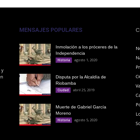
MENSAJES POPULARES
C
Inmolación a los próceres de la
No
Independencia
N
agosto 1, 2020
Historia
Pr
 y
C
en
Disputa por la Alcaldía de
Riobamba
V
abril 25, 2019
Ciudad
C
Po
Muerte de Gabriel García
Moreno
L
agosto 5, 2020
Historia
S