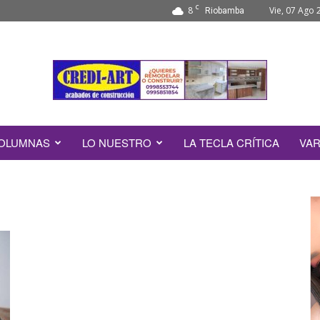
C
8
Vie, 07 Ago 
Riobamba
OLUMNAS
LO NUESTRO
LA TECLA CRÍTICA
VAR