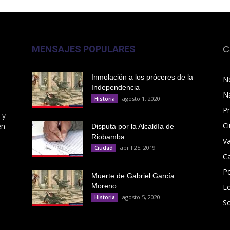
MENSAJES POPULARES
C
Inmolación a los próceres de la
No
Independencia
N
agosto 1, 2020
Historia
Pr
 y
C
en
Disputa por la Alcaldía de
Riobamba
V
abril 25, 2019
Ciudad
C
Po
Muerte de Gabriel García
Moreno
L
agosto 5, 2020
Historia
S