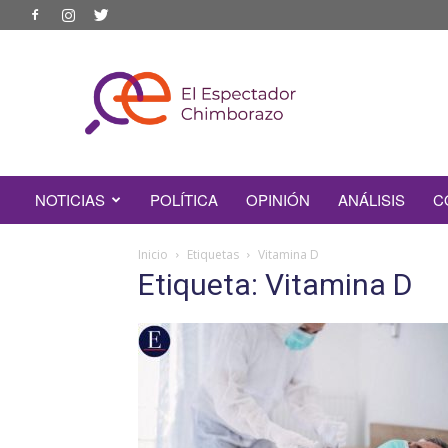
EL
ESPECTADOR
CHIMBORAZO
NOTICIAS
POLÍTICA
OPINIÓN
ANÁLISIS
C
Inicio
Etiquetas
Vitamina D
Etiqueta: Vitamina D