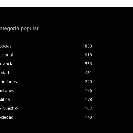
ategoría popular
ticias
1833
acional
918
ovincia
556
iudad
481
ariedades
220
antones
196
lítica
178
o Nuestro
167
ociedad
140