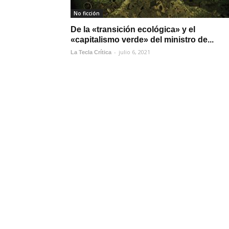
No ficción
De la «transición ecológica» y el
«capitalismo verde» del ministro de...
-
julio 6, 2021
La Tecla Crítica