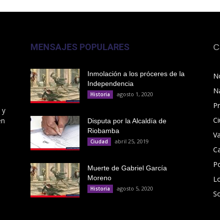
MENSAJES POPULARES
C
Inmolación a los próceres de la
No
Independencia
N
agosto 1, 2020
Historia
Pr
 y
C
en
Disputa por la Alcaldía de
Riobamba
V
abril 25, 2019
Ciudad
C
Po
Muerte de Gabriel García
Moreno
L
agosto 5, 2020
Historia
S