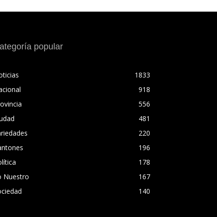
ategoría popular
ticias
1833
acional
918
ovincia
556
iudad
481
ariedades
220
antones
196
lítica
178
o Nuestro
167
ociedad
140