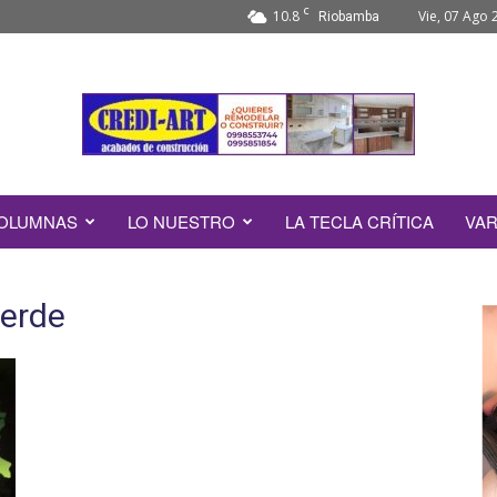
C
10.8
Vie, 07 Ago 
Riobamba
OLUMNAS
LO NUESTRO
LA TECLA CRÍTICA
VAR
verde