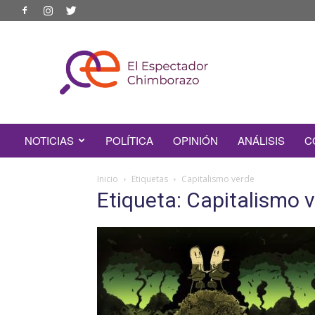
EL
ESPECTADOR
CHIMBORAZO
NOTICIAS
POLÍTICA
OPINIÓN
ANÁLISIS
C
Inicio
Etiquetas
Capitalismo verde
Etiqueta: Capitalismo 