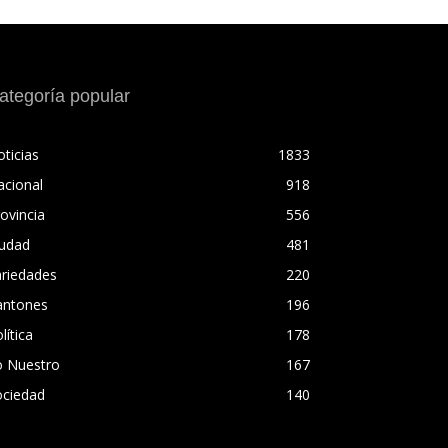
ategoría popular
ticias
1833
acional
918
ovincia
556
iudad
481
ariedades
220
antones
196
lítica
178
o Nuestro
167
ociedad
140