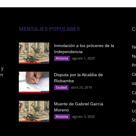
MENSAJES POPULARES
C
Inmolación a los próceres de la
No
Independencia
N
agosto 1, 2020
Historia
Pr
 y
C
en
Disputa por la Alcaldía de
Riobamba
V
abril 25, 2019
Ciudad
C
Po
Muerte de Gabriel García
Moreno
L
agosto 5, 2020
Historia
S