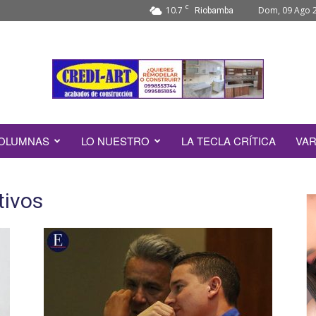
C
10.7
Dom, 09 Ago 
Riobamba
OLUMNAS
LO NUESTRO
LA TECLA CRÍTICA
VAR
tivos