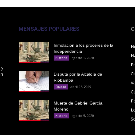
MENSAJES POPULARES
C
Inmolación a los próceres de la
No
Independencia
N
agosto 1, 2020
Historia
Pr
 y
C
en
Disputa por la Alcaldía de
Riobamba
V
abril 25, 2019
Ciudad
C
Po
Muerte de Gabriel García
Moreno
L
agosto 5, 2020
Historia
S