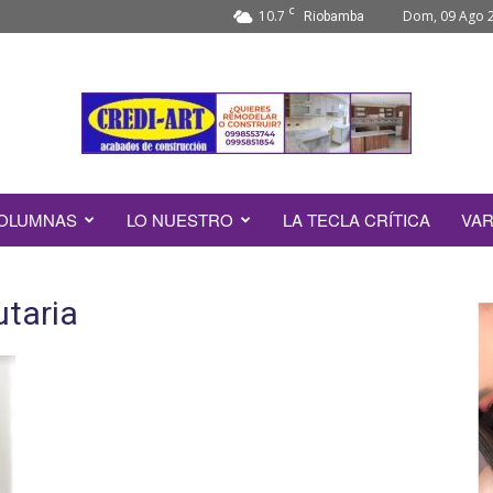
C
10.7
Dom, 09 Ago 
Riobamba
OLUMNAS
LO NUESTRO
LA TECLA CRÍTICA
VAR
utaria