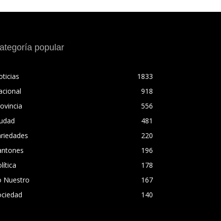
ategoría popular
ticias
1833
acional
918
ovincia
556
iudad
481
ariedades
220
antones
196
lítica
178
o Nuestro
167
ociedad
140