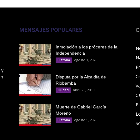
MENSAJES POPULARES
C
Inmolación a los próceres de la
No
Independencia
N
agosto 1, 2020
Historia
Pr
 y
C
en
Disputa por la Alcaldía de
Riobamba
V
abril 25, 2019
Ciudad
C
Po
Muerte de Gabriel García
Moreno
L
agosto 5, 2020
Historia
S