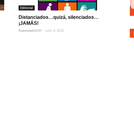
Editorial
Distanciados…quizá, silenciados…
¡JAMÁS!
-
julio 6, 2020
EspectadorCH