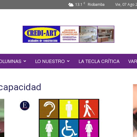
C
13.1
Vie, 07 Ago 
Riobamba
OLUMNAS
LO NUESTRO
LA TECLA CRÍTICA
VAR
scapacidad