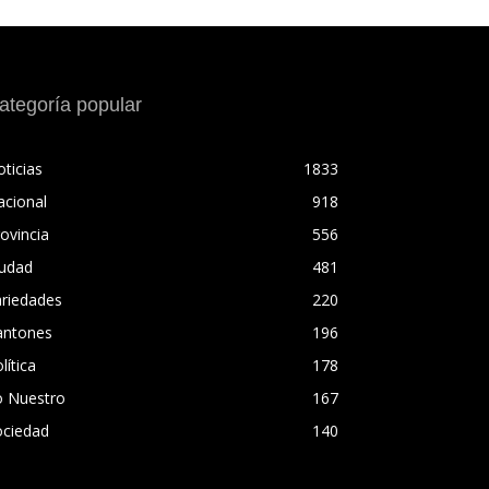
ategoría popular
ticias
1833
acional
918
ovincia
556
iudad
481
ariedades
220
antones
196
lítica
178
o Nuestro
167
ociedad
140