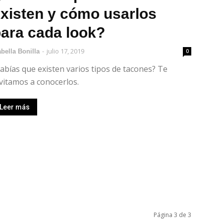
xisten y cómo usarlos
ara cada look?
-
julio 17, 2019
abella Bonilla
0
abías que existen varios tipos de tacones? Te
vitamos a conocerlos.
Leer más
Página 3 de 3