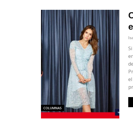
C
e
Is
Si
en
de
Pr
el
pr
COLUMNAS