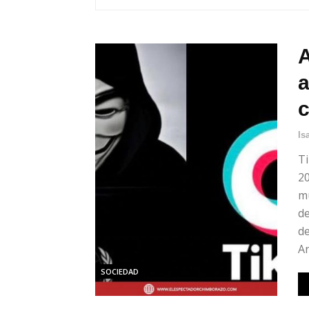
a
c
Is
Ti
20
mu
d
de
An
SOCIEDAD