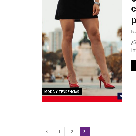
e
p
Is
¿S
in
MODA Y TENDENCIAS
1
2
3