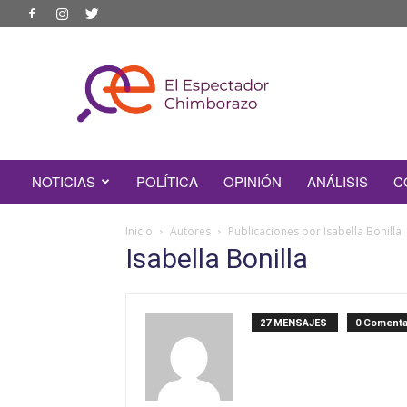
EL
ESPECTADOR
CHIMBORAZO
NOTICIAS
POLÍTICA
OPINIÓN
ANÁLISIS
C
Inicio
Autores
Publicaciones por Isabella Bonilla
Isabella Bonilla
27 MENSAJES
0 Comenta