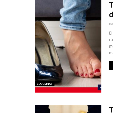
T
d
Is
El
rá
me
ma
COLUMNAS
T