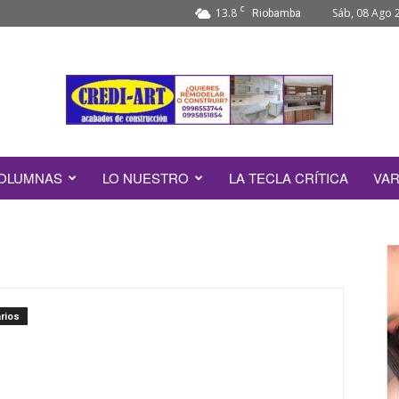
C
13.8
Sáb, 08 Ago 
Riobamba
OLUMNAS
LO NUESTRO
LA TECLA CRÍTICA
VAR
rios