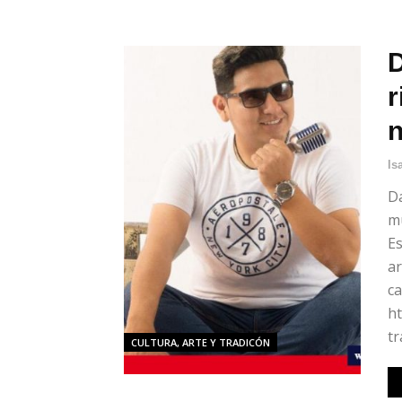
D
r
n
Is
D
mu
Es
ar
ca
h
tr
CULTURA, ARTE Y TRADICÓN