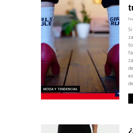
t
Is
Si
za
to
fa
za
de
es
de
MODA Y TENDENCIAS
¿