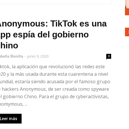
Anonymous: TikTok es una
pp espía del gobierno
hino
-
junio 9, 2020
abella Bonilla
0
ktok, la aplicación que revolucionó las redes este
20 y la más usada durante esta cuarentena a nivel
ndial, estaría siendo acusada por el famoso grupo
e hackers Anonymous, de ser creada como spyware
l gobierno Chino. Para el grupo de cyberactivistas,
omymous, ...
Leer más