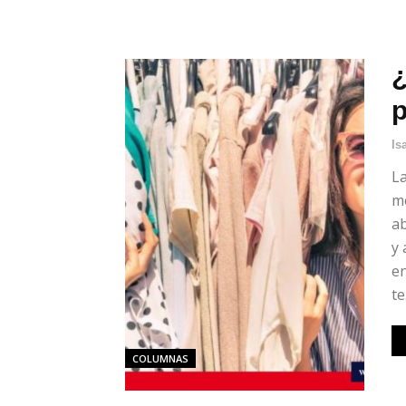
¿
Is
La
me
a
y 
en
te.
COLUMNAS