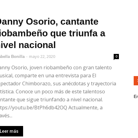
anny Osorio, cantante
iobambeño que triunfa a
ivel nacional
-
mayo 22, 2020
abella Bonilla
0
anny Osorio, joven riobambeño con gran talento
sical, comparte en una entrevista para El
pectador Chimborazo, sus anécdotas y trayectoria
tística. Conoce un poco más de este talentoso
Er
ntante que sigue triunfando a nivel nacional.
ttps://youtu.be/BtPh6db42OQ Actualmente, a
avés...
Leer más