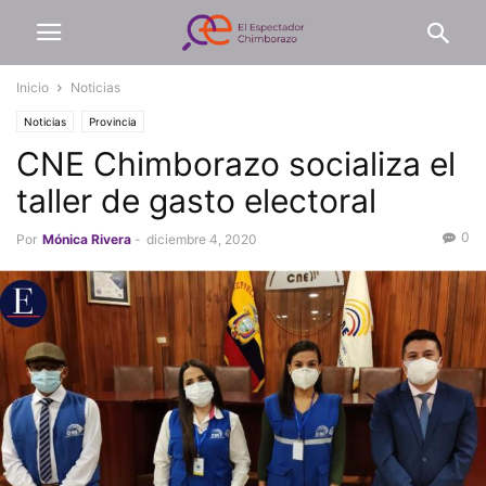
Inicio
Noticias
Noticias
Provincia
CNE Chimborazo socializa el
taller de gasto electoral
0
Por
Mónica Rivera
-
diciembre 4, 2020