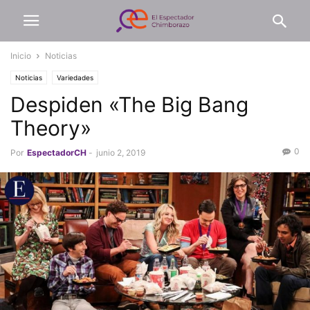
Inicio
Noticias
Noticias
Variedades
Despiden «The Big Bang
Theory»
0
Por
EspectadorCH
-
junio 2, 2019