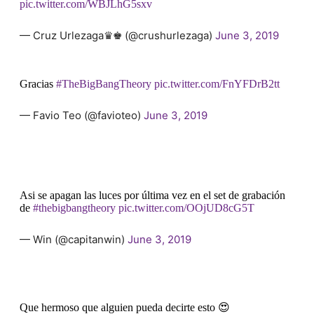
pic.twitter.com/WBJLhG5sxv
— Cruz Urlezaga♛♚ (@crushurlezaga)
June 3, 2019
Gracias
#TheBigBangTheory
pic.twitter.com/FnYFDrB2tt
— Favio Teo (@favioteo)
June 3, 2019
Asi se apagan las luces por última vez en el set de grabación
de
#thebigbangtheory
pic.twitter.com/OOjUD8cG5T
— Win (@capitanwin)
June 3, 2019
Que hermoso que alguien pueda decirte esto 😍