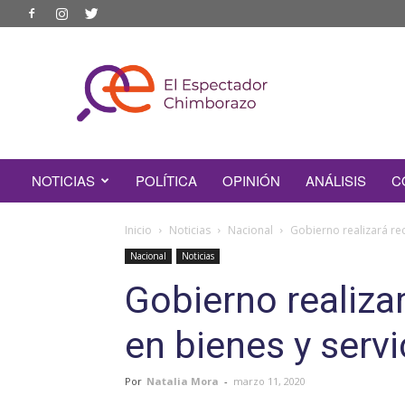
EL
ESPECTADOR
CHIMBORAZO
NOTICIAS
POLÍTICA
OPINIÓN
ANÁLISIS
C
Inicio
Noticias
Nacional
Gobierno realizará rec
Nacional
Noticias
Gobierno realiza
en bienes y servi
Por
Natalia Mora
-
marzo 11, 2020