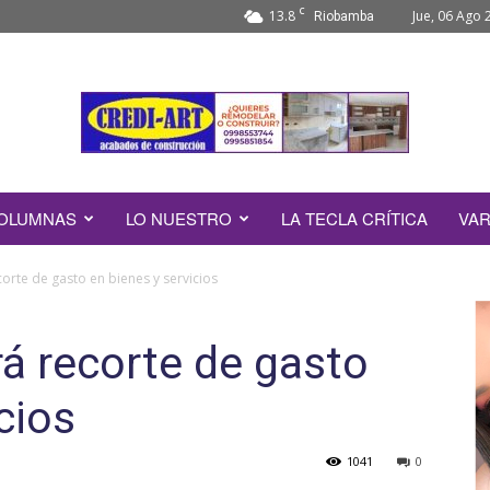
C
13.8
Jue, 06 Ago 
Riobamba
OLUMNAS
LO NUESTRO
LA TECLA CRÍTICA
VAR
orte de gasto en bienes y servicios
rá recorte de gasto
cios
1041
0