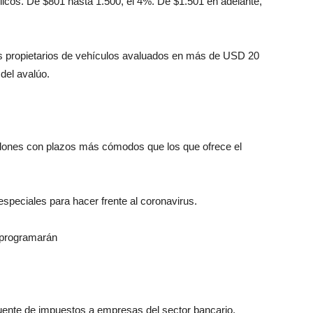
blicos. De $801 hasta 1.500, el 4%. De $1.501 en adelante,
os propietarios de vehículos avaluados en más de USD 20
del avalúo.
llones con plazos más cómodos que los que ofrece el
speciales para hacer frente al coronavirus.
reprogramarán
fuente de impuestos a empresas del sector bancario,