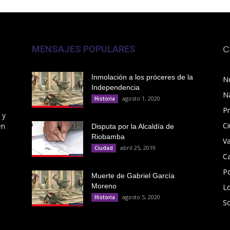
MENSAJES POPULARES
C
Inmolación a los próceres de la
No
Independencia
N
agosto 1, 2020
Historia
Pr
 y
C
en
Disputa por la Alcaldía de
Riobamba
V
abril 25, 2019
Ciudad
C
Po
Muerte de Gabriel García
Moreno
L
agosto 5, 2020
Historia
S