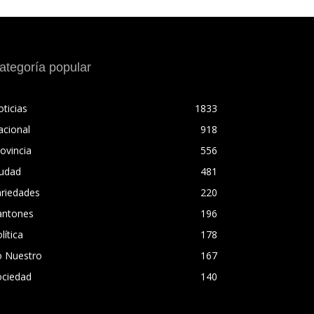
ategoría popular
ticias
1833
acional
918
ovincia
556
iudad
481
ariedades
220
antones
196
lítica
178
o Nuestro
167
ociedad
140