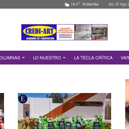
C
18.4
Vie, 07 Ago 
Riobamba
OLUMNAS
LO NUESTRO
LA TECLA CRÍTICA
VAR