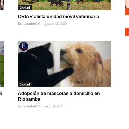
Ciudad
CRIAR alista unidad móvil veterinaria
-
agosto 12, 2020
EspectadorCH
Ciudad
AR
Adopción de mascotas a domicilio en
Riobamba
-
mayo 4, 2020
EspectadorCH