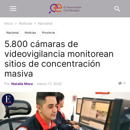
Inicio
Noticias
Nacional
Nacional
Noticias
Provincia
5.800 cámaras de
videovigilancia monitorean
sitios de concentración
masiva
0
Por
Natalia Mora
-
marzo 17, 2020