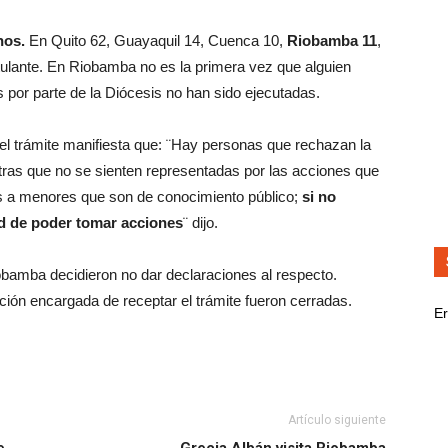
nos.
En Quito 62, Guayaquil 14, Cuenca 10,
Riobamba 11
,
tulante. En Riobamba no es la primera vez que alguien
s por parte de la Diócesis no han sido ejecutadas.
 el trámite manifiesta que: ¨Hay personas que rechazan la
 otras que no se sienten representadas por las acciones que
 a menores que son de conocimiento público;
si no
ad de poder tomar acciones
¨ dijo.
iobamba decidieron no dar declaraciones al respecto.
tución encargada de receptar el trámite fueron cerradas.
Er
Artículo siguiente