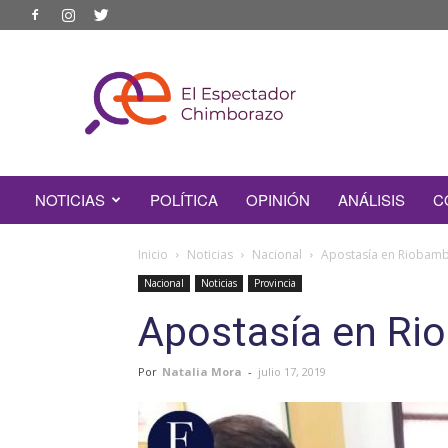
EL
ESPECTADOR
CHIMBORAZO
NOTICIAS
POLÍTICA
OPINIÓN
ANÁLISIS
C
Inicio
Noticias
Nacional
Apostasía en Riobam
Nacional
Noticias
Provincia
Apostasía en R
Por
Natalia Mora
-
julio 17, 2019