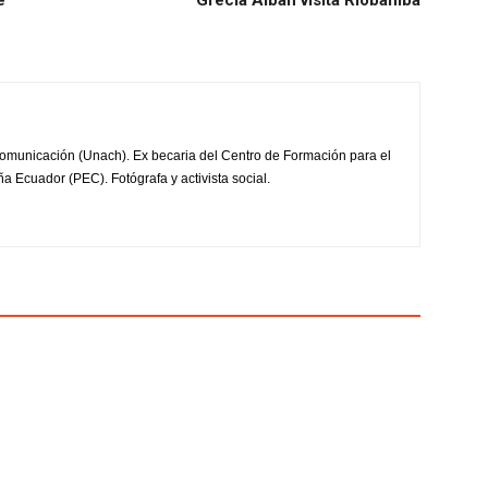
e
Grecia Albán visita Riobamba
omunicación (Unach). Ex becaria del Centro de Formación para el
a Ecuador (PEC). Fotógrafa y activista social.