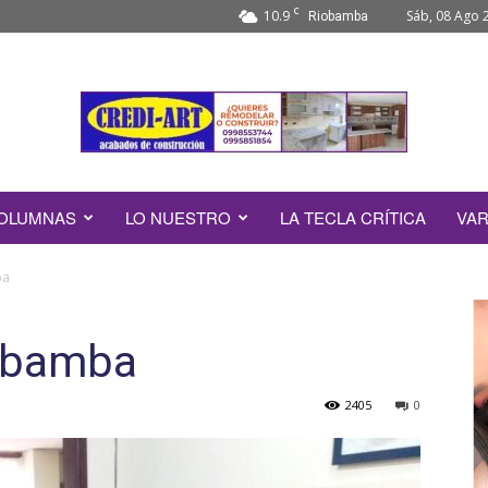
C
10.9
Sáb, 08 Ago 
Riobamba
OLUMNAS
LO NUESTRO
LA TECLA CRÍTICA
VAR
ba
iobamba
2405
0