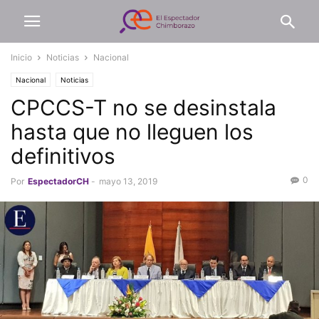
Inicio
Noticias
Nacional
Nacional
Noticias
CPCCS-T no se desinstala
hasta que no lleguen los
definitivos
0
Por
EspectadorCH
-
mayo 13, 2019