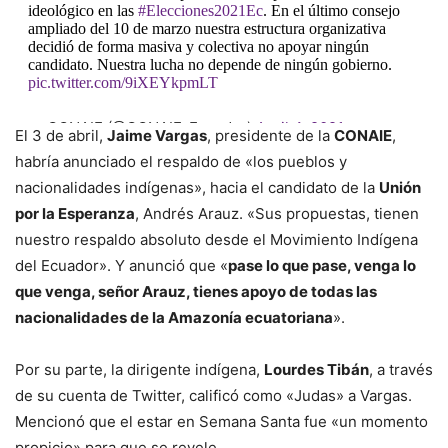
ideológico en las
#Elecciones2021Ec
. En el último consejo
ampliado del 10 de marzo nuestra estructura organizativa
decidió de forma masiva y colectiva no apoyar ningún
candidato. Nuestra lucha no depende de ningún gobierno.
pic.twitter.com/9iXEYkpmLT
— CONAIE (@CONAIE_Ecuador)
April 4, 2021
El 3 de abril,
Jaime Vargas
, presidente de la
CONAIE
,
habría anunciado el respaldo de «los pueblos y
nacionalidades indígenas», hacia el candidato de la
Unión
por la Esperanza
, Andrés Arauz. «Sus propuestas, tienen
nuestro respaldo absoluto desde el Movimiento Indígena
del Ecuador». Y anunció que «
pase lo que pase, venga lo
que venga, señor Arauz, tienes apoyo de todas las
nacionalidades de la Amazonía ecuatoriana
».
Por su parte, la dirigente indígena,
Lourdes Tibán
, a través
de su cuenta de Twitter, calificó como «Judas» a Vargas.
Mencionó que el estar en Semana Santa fue «un momento
propicio» para que se revele.