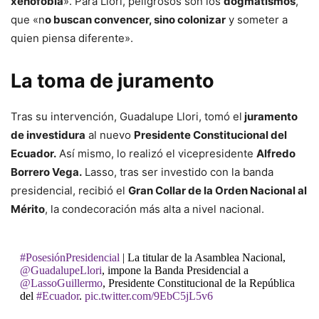
xenofobia
». Para Llori, peligrosos son los
dogmatismos
,
que «n
o buscan convencer, sino colonizar
y someter a
quien piensa diferente».
La toma de juramento
Tras su intervención, Guadalupe Llori, tomó el
juramento
de investidura
al nuevo
Presidente Constitucional del
Ecuador.
Así mismo, lo realizó el vicepresidente
Alfredo
Borrero Vega.
Lasso, tras ser investido con la banda
presidencial, recibió el
Gran Collar de la Orden Nacional al
Mérito
, la condecoración más alta a nivel nacional.
#PosesiónPresidencial
| La titular de la Asamblea Nacional,
@GuadalupeLlori
, impone la Banda Presidencial a
@LassoGuillermo
, Presidente Constitucional de la República
del
#Ecuador
.
pic.twitter.com/9EbC5jL5v6