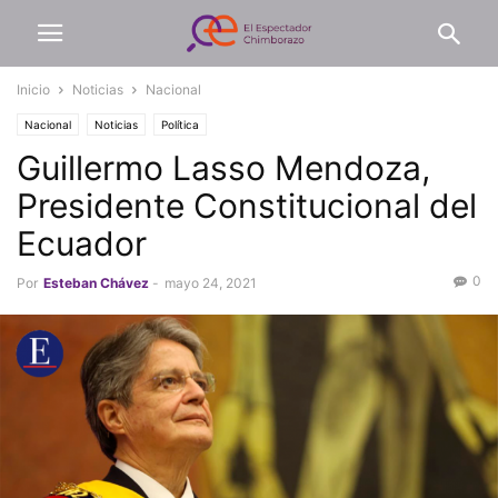
Inicio
Noticias
Nacional
Nacional
Noticias
Política
Guillermo Lasso Mendoza,
Presidente Constitucional del
Ecuador
0
Por
Esteban Chávez
-
mayo 24, 2021