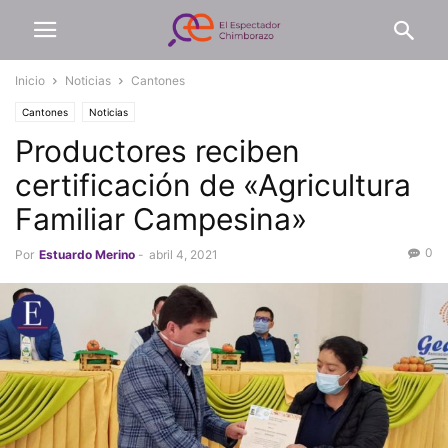
Inicio
Noticias
Cantones
Cantones
Noticias
Productores reciben
certificación de «Agricultura
Familiar Campesina»
0
Por
Estuardo Merino
-
abril 4, 2021