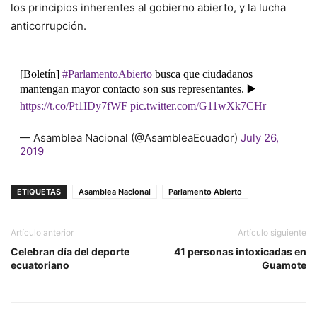
los principios inherentes al gobierno abierto, y la lucha
anticorrupción.
[Boletín]
#ParlamentoAbierto
busca que ciudadanos
mantengan mayor contacto son sus representantes. ▶️
https://t.co/Pt1IDy7fWF
pic.twitter.com/G11wXk7CHr
— Asamblea Nacional (@AsambleaEcuador)
July 26,
2019
ETIQUETAS
Asamblea Nacional
Parlamento Abierto
Artículo anterior
Artículo siguiente
Celebran día del deporte
41 personas intoxicadas en
ecuatoriano
Guamote