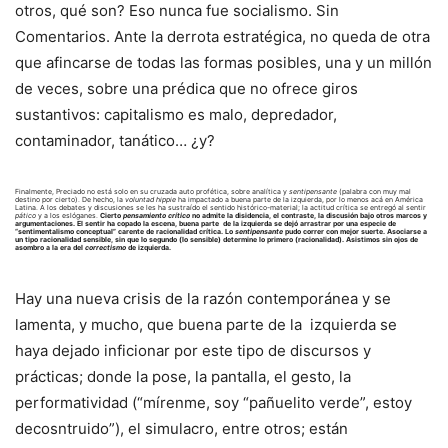
otros, qué son? Eso nunca fue socialismo. Sin
Comentarios. Ante la derrota estratégica, no queda de otra
que afincarse de todas las formas posibles, una y un millón
de veces, sobre una prédica que no ofrece giros
sustantivos: capitalismo es malo, depredador,
contaminador, tanático… ¿y?
Finalmente, Preciado no está solo en su cruzada auto profética, sobre analítica y
sentipensante
(palabra con muy mal
destino por cierto). De hecho, la
voluntad hippie
ha impactado a buena parte de la izquierda, por lo menos acá en América
Latina. A los debates y discusiones se les ha sustraído el sentido histórico-material; la actitud crítica se entregó al sentir
pático
y a los eslóganes.
Cierto
pensamiento crítico
no admite la disidencia, el contraste, la discusión bajo otros marcos y
argumentaciones. El sentir ha copado la escena, buena parte de la izquierda se dejó arrastrar por una especie de
“sentimentalismo conceptual” carente de racionalidad crítica. Lo
sentipensante
pudo correr con mejor suerte. Asociarse a
un tipo racionalidad sensible, sin que lo segundo (lo sensible) determine lo primero (racionalidad). Asistimos sin ojos de
asombro a la era del
correctismo
de izquierda.
Hay una nueva crisis de la razón contemporánea y se
lamenta, y mucho, que buena parte de la izquierda se
haya dejado inficionar por este tipo de discursos y
prácticas; donde la pose, la pantalla, el gesto, la
performatividad (“mírenme, soy “pañuelito verde”, estoy
decosntruido”), el simulacro, entre otros; están