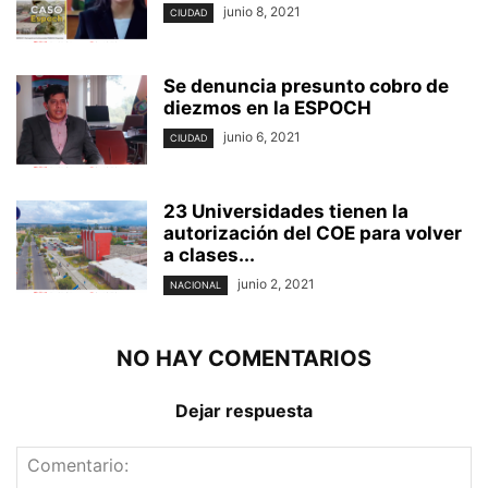
junio 8, 2021
CIUDAD
Se denuncia presunto cobro de
diezmos en la ESPOCH
junio 6, 2021
CIUDAD
23 Universidades tienen la
autorización del COE para volver
a clases...
junio 2, 2021
NACIONAL
NO HAY COMENTARIOS
Dejar respuesta