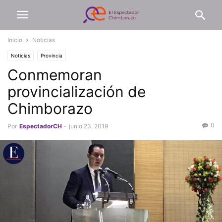
Inicio
Noticias
Noticias
Provincia
Conmemoran
provincialización de
Chimborazo
0
Por
EspectadorCH
-
junio 23, 2019