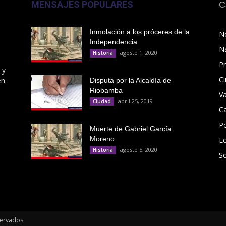
MENSAJES POPULARES
C
Inmolación a los próceres de la
No
Independencia
N
agosto 1, 2020
Historia
Pr
 y
C
en
Disputa por la Alcaldía de
Riobamba
V
abril 25, 2019
Ciudad
C
Po
Muerte de Gabriel García
Moreno
L
agosto 5, 2020
Historia
S
servados