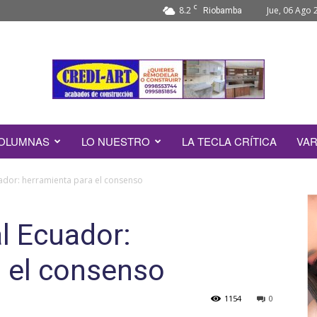
C
8.2
Jue, 06 Ago 
Riobamba
OLUMNAS
LO NUESTRO
LA TECLA CRÍTICA
VAR
ador: herramienta para el consenso
l Ecuador:
a el consenso
1154
0