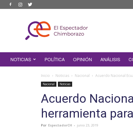
EL
ESPECTADOR
CHIMBORAZO
NOTICIAS
POLÍTICA
OPINIÓN
ANÁLISIS
C
Inicio
Noticias
Nacional
Acuerdo Nacional Ecu
Nacional
Noticias
Acuerdo Naciona
herramienta par
Por
EspectadorCH
-
junio 23, 2019