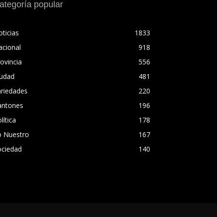
ategoría popular
ticias
1833
acional
918
ovincia
556
iudad
481
ariedades
220
antones
196
lítica
178
o Nuestro
167
ociedad
140