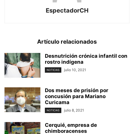
EspectadorCH
Artículo relacionados
Desnutrición crónica infantil con
rostro indígena
julio 10, 2021
NOTICIAS
Dos meses de prisión por
concusión para Mariano
Curicama
julio 8, 2021
NOTICIAS
Cerquié, empresa de
chimboracenses