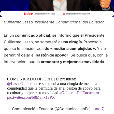
Guillermo Lasso, presidente Constitucional del Ecuador
En un
comunicado oficial
, se informó que el Presidente
Guillermo Lasso, se someterá a
una cirugía.
Proceso al
que se le considerada
de «mediana complejidad».
Y «le
permitirá dejar el
bastón de apoyo
». Se busca que, con la
intervención, pueda
«recobrar y mejorar su movilidad».
COMUNICADO OFICIAL | El presidente
@LassoGuillermo
se someterá a una cirugía de mediana
complejidad que le permitirá dejar el bastón de apoyo para
recobrar y mejorar su movilidad.
#GobiernoDelEncuentro
pic.twitter.com/b8M3hx1vPX
— Comunicación Ecuador (@ComunicacionEc)
June 7,
2021