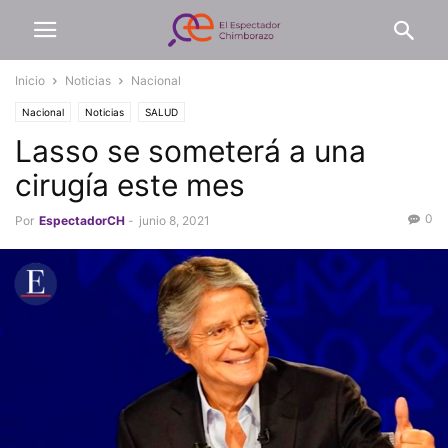
Inicio
Noticias
Nacional
Nacional
Noticias
SALUD
Lasso se someterá a una
cirugía este mes
0
Por
EspectadorCH
-
junio 8, 2021