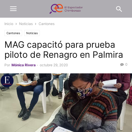
Inicio
Noticias
Cantones
Cantones
Noticias
MAG capacitó para prueba
piloto de Renagro en Palmira
0
Por
Mónica Rivera
-
octubre 29, 2020