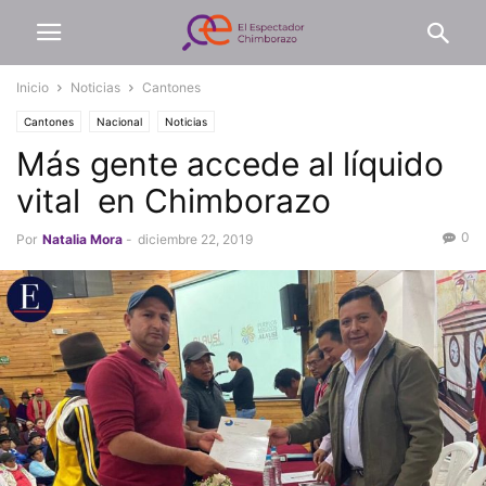
Inicio
Noticias
Cantones
Cantones
Nacional
Noticias
Más gente accede al líquido
vital en Chimborazo
0
Por
Natalia Mora
-
diciembre 22, 2019