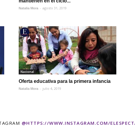
mantienen en el ciclo...
-
agosto 31, 2019
Natalia Mora
Nacional
Oferta educativa para la primera infancia
-
julio 4, 2019
Natalia Mora
STAGRAM
@HTTPS://WWW.INSTAGRAM.COM/ELESPEC