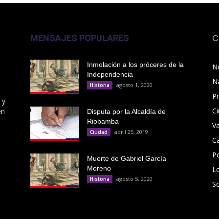
MENSAJES POPULARES
C
Inmolación a los próceres de la
No
Independencia
N
agosto 1, 2020
Historia
Pr
 y
C
en
Disputa por la Alcaldía de
Riobamba
V
abril 25, 2019
Ciudad
C
Po
Muerte de Gabriel García
Moreno
L
agosto 5, 2020
Historia
S