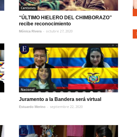
Cantones
“ÚLTIMO HIELERO DEL CHIMBORAZO”
recibe reconocimiento
-
octubre 27, 2020
Mónica Rivera
Nacional
o
Juramento a la Bandera será virtual
-
septiembre 22, 2020
Estuardo Merino