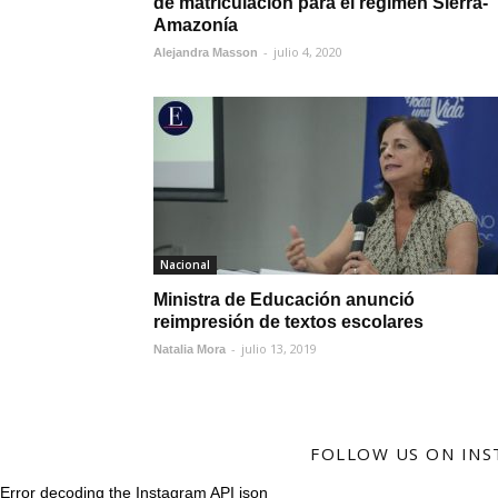
de matriculación para el régimen Sierra-
Amazonía
-
julio 4, 2020
Alejandra Masson
Nacional
Ministra de Educación anunció
reimpresión de textos escolares
-
julio 13, 2019
Natalia Mora
FOLLOW US ON IN
Error decoding the Instagram API json