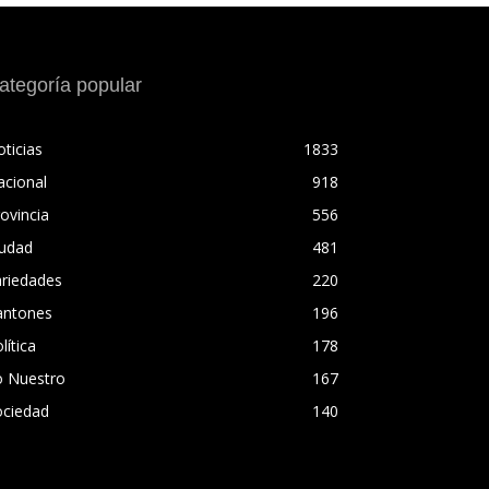
ategoría popular
ticias
1833
acional
918
ovincia
556
iudad
481
ariedades
220
antones
196
lítica
178
o Nuestro
167
ociedad
140