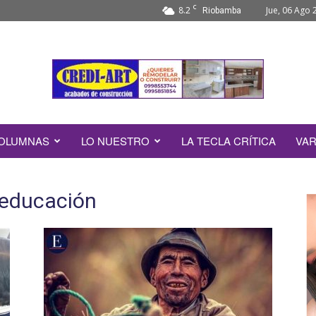
C
8.2
Jue, 06 Ago 
Riobamba
OLUMNAS
LO NUESTRO
LA TECLA CRÍTICA
VAR
e educación