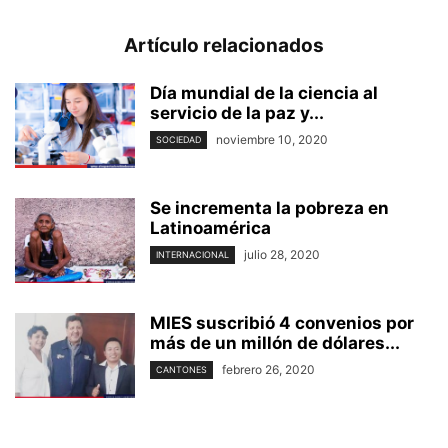
Artículo relacionados
Día mundial de la ciencia al
servicio de la paz y...
noviembre 10, 2020
SOCIEDAD
Se incrementa la pobreza en
Latinoamérica
julio 28, 2020
INTERNACIONAL
MIES suscribió 4 convenios por
más de un millón de dólares...
febrero 26, 2020
CANTONES