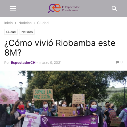
Inicio
Noticias
Ciudad
Ciudad
Noticias
¿Cómo vivió Riobamba este
8M?
0
Por
EspectadorCH
-
marzo 9, 2021