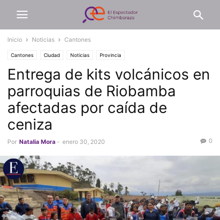
Inicio
Noticias
Cantones
Cantones
Ciudad
Noticias
Provincia
Entrega de kits volcánicos en
parroquias de Riobamba
afectadas por caída de
ceniza
0
Por
Natalia Mora
-
enero 30, 2020