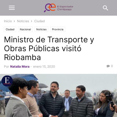
Inicio
Noticias
Ciudad
Ciudad
Nacional
Noticias
Provincia
Ministro de Transporte y
Obras Públicas visitó
Riobamba
0
Por
Natalia Mora
-
enero 15, 2020